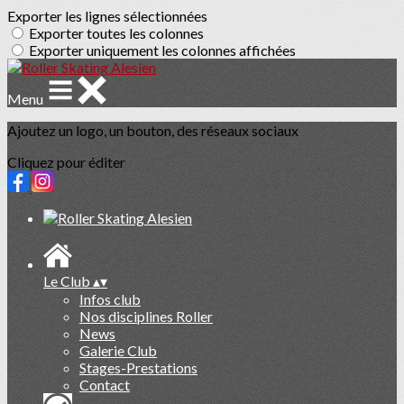
Exporter les lignes sélectionnées
Exporter toutes les colonnes
Exporter uniquement les colonnes affichées
Menu
Ajoutez un logo, un bouton, des réseaux sociaux
Cliquez pour éditer
Le Club
▴
▾
Infos club
Nos disciplines Roller
News
Galerie Club
Stages-Prestations
Contact