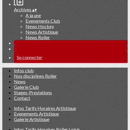
Archives
▴
▾
A la une
Evenements Club
News Hockey
News Artistique
News Roller
Se connecter
Infos club
Nos disciplines Roller
News
Galerie Club
Stages-Prestations
Contact
Infos Tarifs Horaires Artistique
Evenements Artistique
Galerie Artistique
Infos Tarifs Horaires Roller Loisir