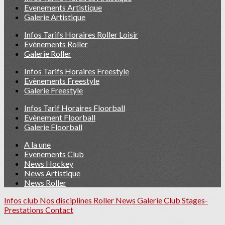
Evenements Artistique
Galerie Artistique
Infos Tarifs Horaires Roller Loisir
Evènements Roller
Galerie Roller
Infos Tarifs Horaires Freestyle
Evènements Freestyle
Galerie Freestyle
Infos Tarif Horaires Floorball
Evènement Floorball
Galerie Floorball
A la une
Evenements Club
News Hockey
News Artistique
News Roller
Infos club
Nos disciplines Roller
News
Galerie Club
Stages-
Prestations
Contact