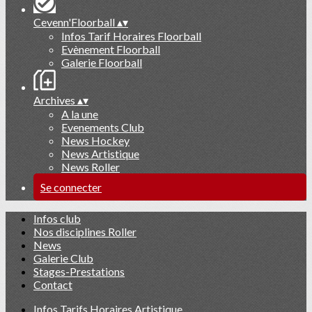
Cevenn'Floorball
▴
▾
Infos Tarif Horaires Floorball
Evènement Floorball
Galerie Floorball
Archives
▴
▾
A la une
Evenements Club
News Hockey
News Artistique
News Roller
Se connecter
Infos club
Nos disciplines Roller
News
Galerie Club
Stages-Prestations
Contact
Infos Tarifs Horaires Artistique