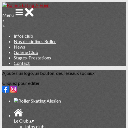
Menu
<
>
Infos club
Nos disciplines Roller
News
Galerie Club
Stages-Prestations
Contact
Ajoutez un logo, un bouton, des réseaux sociaux
Cliquez pour éditer
Le Club
▴
▾
Infos club