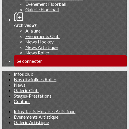
Evènement Floorball
Galerie Floorball
Archives
▴
▾
A la une
Evenements Club
News Hockey
News Artistique
News Roller
Se connecter
Infos club
Nos disciplines Roller
News
Galerie Club
Stages-Prestations
Contact
Infos Tarifs Horaires Artistique
Evenements Artistique
Galerie Artistique