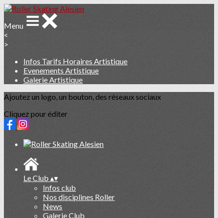
Menu
<
>
Infos Tarifs Horaires Artistique
Evenements Artistique
Galerie Artistique
Ajoutez un logo, un bouton, des réseaux sociaux
Cliquez pour éditer
Le Club
▴
▾
Infos club
Nos disciplines Roller
News
Galerie Club