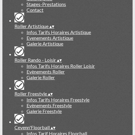
Stages-Prestations
Contact
Roller Artistique
▴
▾
Infos Tarifs Horaires Artistique
Evenements Artistique
Galerie Artistique
Roller Rando - Loisir
▴
▾
Infos Tarifs Horaires Roller Loisir
Evènements Roller
Galerie Roller
Roller Freestyle
▴
▾
Infos Tarifs Horaires Freestyle
Evènements Freestyle
Galerie Freestyle
Cevenn'Floorball
▴
▾
Infos Tarif Horaires Floorball