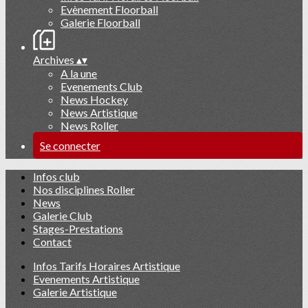
Evènement Floorball
Galerie Floorball
Archives
▴
▾
A la une
Evenements Club
News Hockey
News Artistique
News Roller
Se connecter
Infos club
Nos disciplines Roller
News
Galerie Club
Stages-Prestations
Contact
Infos Tarifs Horaires Artistique
Evenements Artistique
Galerie Artistique