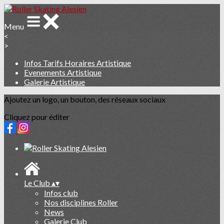
Menu
<
>
Infos Tarifs Horaires Artistique
Evenements Artistique
Galerie Artistique
Ajoutez un logo, un bouton, des réseaux sociaux
Cliquez pour éditer
Le Club
▴
▾
Infos club
Nos disciplines Roller
News
Galerie Club