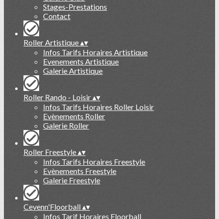
Stages-Prestations
Contact
Roller Artistique
▴
▾
Infos Tarifs Horaires Artistique
Evenements Artistique
Galerie Artistique
Roller Rando - Loisir
▴
▾
Infos Tarifs Horaires Roller Loisir
Evènements Roller
Galerie Roller
Roller Freestyle
▴
▾
Infos Tarifs Horaires Freestyle
Evènements Freestyle
Galerie Freestyle
Cevenn'Floorball
▴
▾
Infos Tarif Horaires Floorball