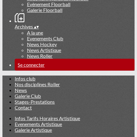
Evènement Floorball
Galerie Floorball
Archives
▴
▾
A la une
Evenements Club
News Hockey
News Artistique
News Roller
Se connecter
Infos club
Nos disciplines Roller
News
Galerie Club
Stages-Prestations
Contact
Infos Tarifs Horaires Artistique
Evenements Artistique
Galerie Artistique