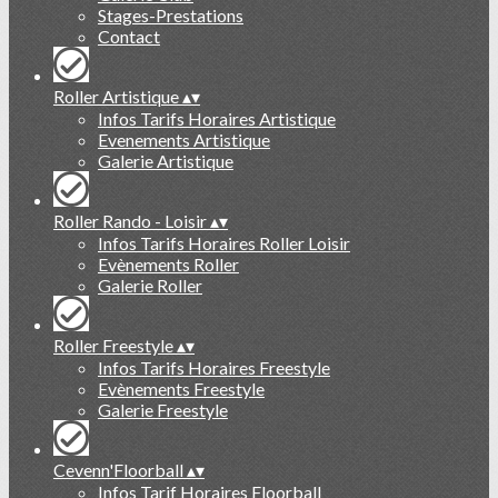
Stages-Prestations
Contact
Roller Artistique
▴
▾
Infos Tarifs Horaires Artistique
Evenements Artistique
Galerie Artistique
Roller Rando - Loisir
▴
▾
Infos Tarifs Horaires Roller Loisir
Evènements Roller
Galerie Roller
Roller Freestyle
▴
▾
Infos Tarifs Horaires Freestyle
Evènements Freestyle
Galerie Freestyle
Cevenn'Floorball
▴
▾
Infos Tarif Horaires Floorball