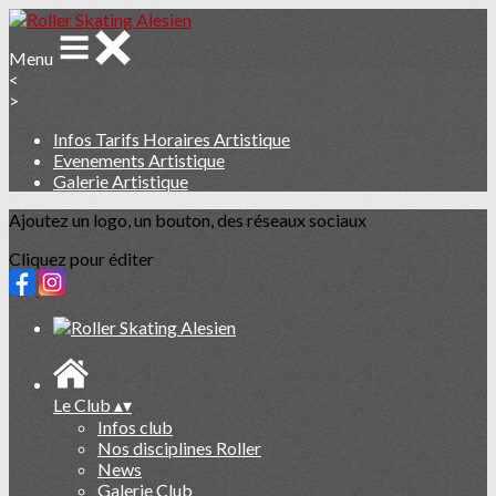
Menu
<
>
Infos Tarifs Horaires Artistique
Evenements Artistique
Galerie Artistique
Ajoutez un logo, un bouton, des réseaux sociaux
Cliquez pour éditer
Le Club
▴
▾
Infos club
Nos disciplines Roller
News
Galerie Club