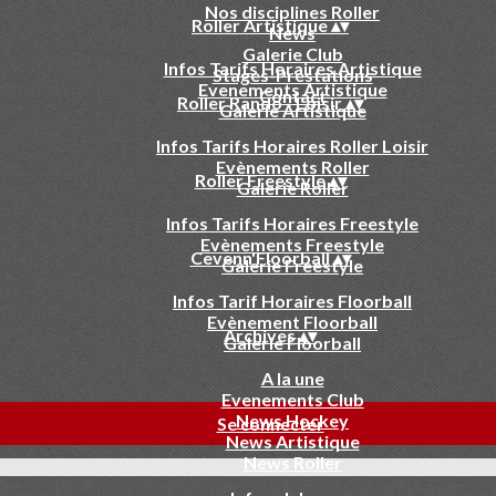
Nos disciplines Roller
Roller Artistique
▴
▾
News
Galerie Club
Infos Tarifs Horaires Artistique
Stages-Prestations
Evenements Artistique
Contact
Roller Rando - Loisir
▴
▾
Galerie Artistique
Infos Tarifs Horaires Roller Loisir
Evènements Roller
Roller Freestyle
▴
▾
Galerie Roller
Infos Tarifs Horaires Freestyle
Evènements Freestyle
Cevenn'Floorball
▴
▾
Galerie Freestyle
Infos Tarif Horaires Floorball
Evènement Floorball
Archives
▴
▾
Galerie Floorball
A la une
Evenements Club
News Hockey
Se connecter
News Artistique
News Roller