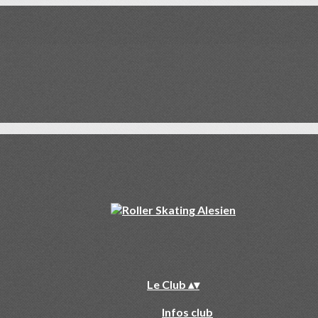
Le Club
▴
▾
Infos club