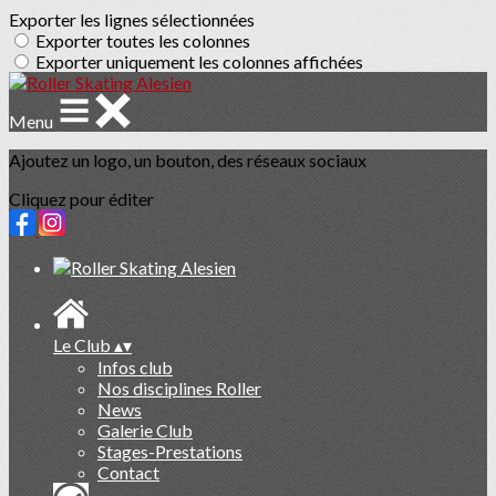
Exporter les lignes sélectionnées
Exporter toutes les colonnes
Exporter uniquement les colonnes affichées
Menu
Ajoutez un logo, un bouton, des réseaux sociaux
Cliquez pour éditer
Le Club
▴
▾
Infos club
Nos disciplines Roller
News
Galerie Club
Stages-Prestations
Contact