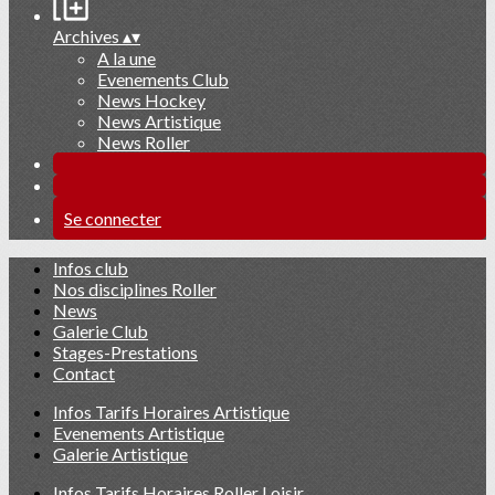
Archives
▴
▾
A la une
Evenements Club
News Hockey
News Artistique
News Roller
Se connecter
Infos club
Nos disciplines Roller
News
Galerie Club
Stages-Prestations
Contact
Infos Tarifs Horaires Artistique
Evenements Artistique
Galerie Artistique
Infos Tarifs Horaires Roller Loisir