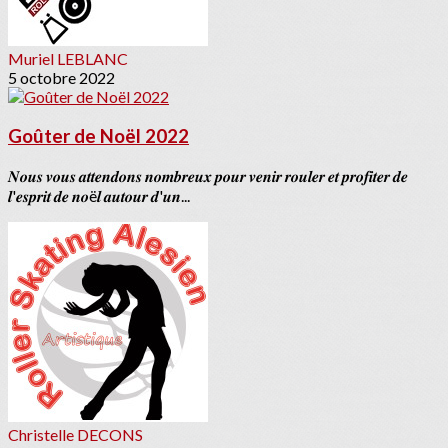
Muriel LEBLANC
5 octobre 2022
Goûter de Noël 2022
𝑵𝒐𝒖𝒔 𝒗𝒐𝒖𝒔 𝒂𝒕𝒕𝒆𝒏𝒅𝒐𝒏𝒔 𝒏𝒐𝒎𝒃𝒓𝒆𝒖𝒙 𝒑𝒐𝒖𝒓 𝒗𝒆𝒏𝒊𝒓 𝒓𝒐𝒖𝒍𝒆𝒓 𝒆𝒕 𝒑𝒓𝒐𝒇𝒊𝒕𝒆𝒓 𝒅𝒆
𝒍'𝒆𝒔𝒑𝒓𝒊𝒕 𝒅𝒆 𝒏𝒐ë𝒍 𝒂𝒖𝒕𝒐𝒖𝒓 𝒅'𝒖𝒏...
Christelle DECONS