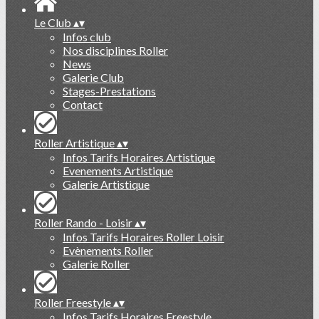
Le Club
▴
▾
Infos club
Nos disciplines Roller
News
Galerie Club
Stages-Prestations
Contact
Roller Artistique
▴
▾
Infos Tarifs Horaires Artistique
Evenements Artistique
Galerie Artistique
Roller Rando - Loisir
▴
▾
Infos Tarifs Horaires Roller Loisir
Evènements Roller
Galerie Roller
Roller Freestyle
▴
▾
Infos Tarifs Horaires Freestyle