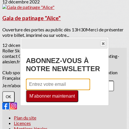
12 décembre 2022
Gala de patinage "Alice"
Ouverture des portes au public dès 13H30Merci de présenter
votre billet, imprimé ou sur votre...
12 décembre 2022
Roller Skating Alésien
contact 06 50 29 91 78 ou par mail contact@roller-skating-
ABONNEZ-VOUS À
alesien.fr
NOTRE NEWSLETTER
Club sportif en association loi 1901 - Affilié à la Fédération
Française Roller et Skateboard
Je m'abonne à la newsletter
M'abonner maintenant
OK
Plan du site
Licences
Mentions légales