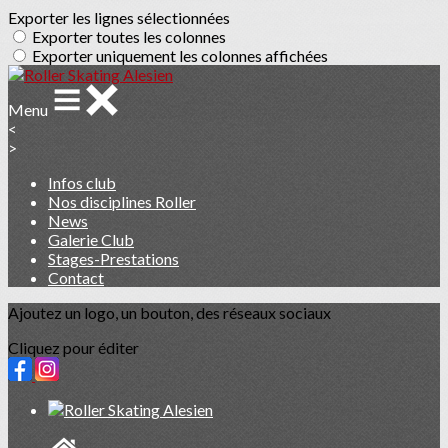
Exporter les lignes sélectionnées
Exporter toutes les colonnes
Exporter uniquement les colonnes affichées
Menu
<
>
Infos club
Nos disciplines Roller
News
Galerie Club
Stages-Prestations
Contact
Ajoutez un logo, un bouton, des réseaux sociaux
Cliquez pour éditer