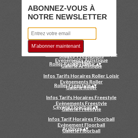
ABONNEZ-VOUS À
NOTRE NEWSLETTER
Le Club
▴
▾
Infos club
Nos disciplines Roller
Roller Artistique
▴
▾
News
M'abonner maintenant
Galerie Club
Infos Tarifs Horaires Artistique
Stages-Prestations
Evenements Artistique
Contact
Roller Rando - Loisir
▴
▾
Galerie Artistique
Infos Tarifs Horaires Roller Loisir
Evènements Roller
Roller Freestyle
▴
▾
Galerie Roller
Infos Tarifs Horaires Freestyle
Evènements Freestyle
Cevenn'Floorball
▴
▾
Galerie Freestyle
Infos Tarif Horaires Floorball
Evènement Floorball
Archives
▴
▾
Galerie Floorball