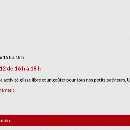
2 de 16 h à 18 h
tivité glisse libre et un goûter pour tous nos petits patineurs. Une
hèmes :
ntaire