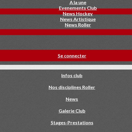
A la une
Evenements Club
News Hockey
News Artistique
News Roller
Se connecter
Infos club
Nos disciplines Roller
News
Galerie Club
Stages-Prestations