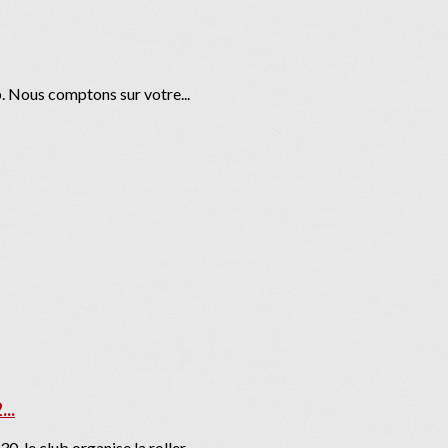
. Nous comptons sur votre...
..
 le club organise la roller...