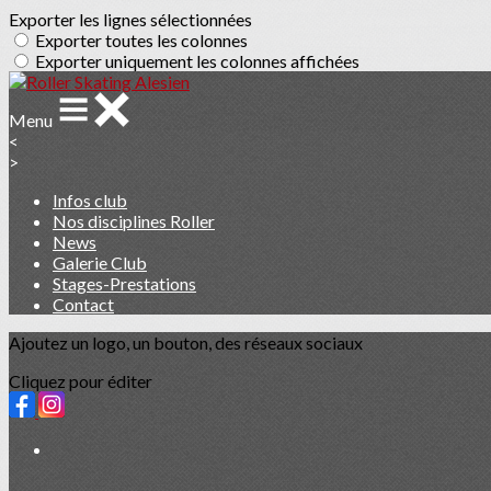
Exporter les lignes sélectionnées
Exporter toutes les colonnes
Exporter uniquement les colonnes affichées
Menu
<
>
Infos club
Nos disciplines Roller
News
Galerie Club
Stages-Prestations
Contact
Ajoutez un logo, un bouton, des réseaux sociaux
Cliquez pour éditer