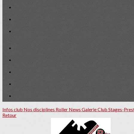
Infos club
Nos disciplines Roller
News
Galerie Club
Stages-Pres
Retour