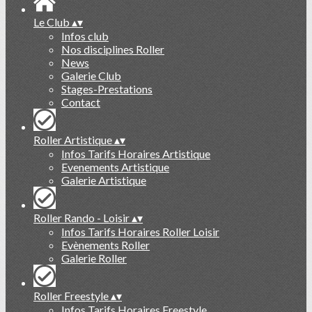
Le Club
▴
▾
Infos club
Nos disciplines Roller
News
Galerie Club
Stages-Prestations
Contact
Roller Artistique
▴
▾
Infos Tarifs Horaires Artistique
Evenements Artistique
Galerie Artistique
Roller Rando - Loisir
▴
▾
Infos Tarifs Horaires Roller Loisir
Evènements Roller
Galerie Roller
Roller Freestyle
▴
▾
Infos Tarifs Horaires Freestyle