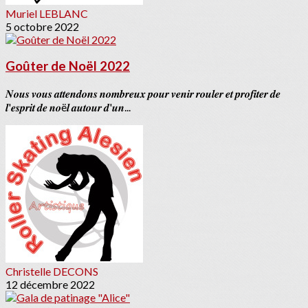
Muriel LEBLANC
5 octobre 2022
Goûter de Noël 2022
𝑵𝒐𝒖𝒔 𝒗𝒐𝒖𝒔 𝒂𝒕𝒕𝒆𝒏𝒅𝒐𝒏𝒔 𝒏𝒐𝒎𝒃𝒓𝒆𝒖𝒙 𝒑𝒐𝒖𝒓 𝒗𝒆𝒏𝒊𝒓 𝒓𝒐𝒖𝒍𝒆𝒓 𝒆𝒕 𝒑𝒓𝒐𝒇𝒊𝒕𝒆𝒓 𝒅𝒆
𝒍'𝒆𝒔𝒑𝒓𝒊𝒕 𝒅𝒆 𝒏𝒐ë𝒍 𝒂𝒖𝒕𝒐𝒖𝒓 𝒅'𝒖𝒏...
Christelle DECONS
12 décembre 2022