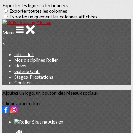
Exporter les lignes sélectionnées
Exporter toutes les colonnes
Exporter uniquement les colonnes affichées
Menu
<
>
Infos club
Nos disciplines Roller
News
Galerie Club
Stages-Prestations
Contact
Ajoutez un logo, un bouton, des réseaux sociaux
Cliquez pour éditer